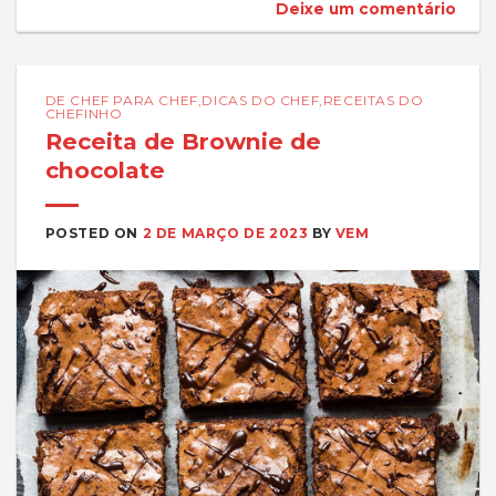
Deixe um comentário
DE CHEF PARA CHEF
,
DICAS DO CHEF
,
RECEITAS DO
CHEFINHO
Receita de Brownie de
chocolate
POSTED ON
2 DE MARÇO DE 2023
BY
VEM