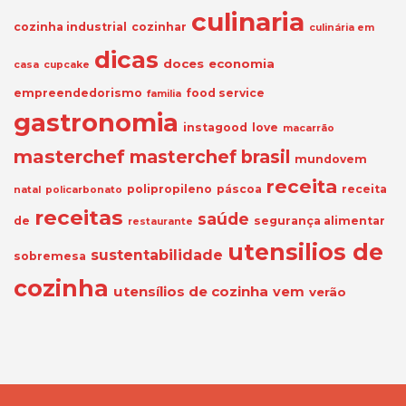
culinaria
cozinha industrial
cozinhar
culinária em
dicas
doces
economia
casa
cupcake
empreendedorismo
food service
familia
gastronomia
instagood
love
macarrão
masterchef
masterchef brasil
mundovem
receita
polipropileno
páscoa
receita
natal
policarbonato
receitas
saúde
de
segurança alimentar
restaurante
utensilios de
sustentabilidade
sobremesa
cozinha
utensílios de cozinha
vem
verão