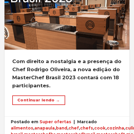
Com direito a nostalgia e a presença do
Chef Rodrigo Oliveira, a nova edição do
MasterChef Brasil 2023 contará com 18
participantes.
Continuar lendo
→
Postado em
Super ofertas
|
Marcado
alimentos
,
anapaula
,
band
,
chef
,
chefs
,
cook
,
cozinha
,
culi