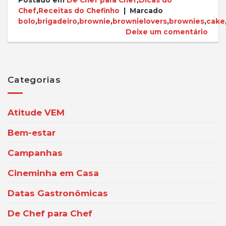
Postado em
De Chef para Chef
,
Dicas do
Chef
,
Receitas do Chefinho
|
Marcado
bolo
,
brigadeiro
,
brownie
,
brownielovers
,
brownies
,
cake
Deixe um comentário
Categorias
Atitude VEM
Bem-estar
Campanhas
Cineminha em Casa
Datas Gastronômicas
De Chef para Chef