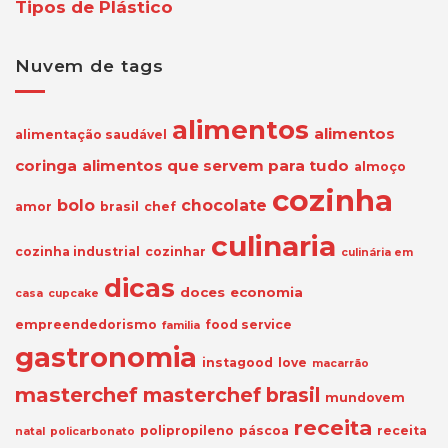
Tipos de Plástico
Nuvem de tags
alimentos
alimentos
alimentação saudável
coringa
alimentos que servem para tudo
almoço
cozinha
bolo
chocolate
amor
brasil
chef
culinaria
cozinha industrial
cozinhar
culinária em
dicas
doces
economia
casa
cupcake
empreendedorismo
food service
familia
gastronomia
instagood
love
macarrão
masterchef
masterchef brasil
mundovem
receita
polipropileno
páscoa
receita
natal
policarbonato