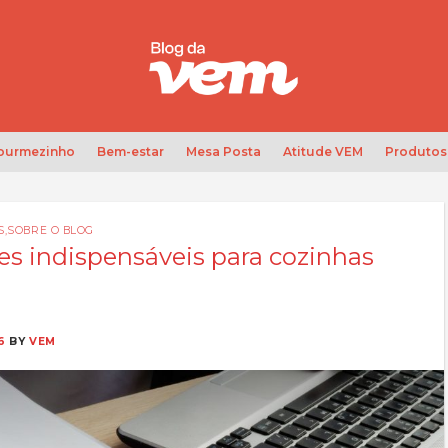
Gourmezinho
Bem-estar
Mesa Posta
Atitude VEM
Produtos
S
,
SOBRE O BLOG
s indispensáveis para cozinhas
6
BY
VEM