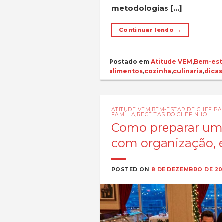
metodologias […]
Continuar lendo
→
Postado em
Atitude VEM
,
Bem-est
alimentos
,
cozinha
,
culinaria
,
dica
ATITUDE VEM
,
BEM-ESTAR
,
DE CHEF P
FAMÍLIA
,
RECEITAS DO CHEFINHO
Como preparar uma
com organização, e
POSTED ON
8 DE DEZEMBRO DE 20