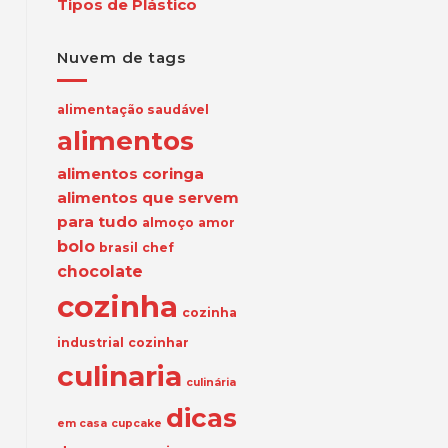
Tipos de Plástico
Nuvem de tags
alimentação saudável
alimentos
alimentos coringa
alimentos que servem
para tudo
almoço
amor
bolo
brasil
chef
chocolate
cozinha
cozinha
industrial
cozinhar
culinaria
culinária
dicas
em casa
cupcake