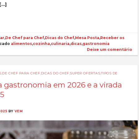
[…]
ar
,
De Chef para Chef
,
Dicas do Chef
,
Mesa Posta
,
Receber os
cado
alimentos
,
cozinha
,
culinaria
,
dicas
,
gastronomia
Deixe um comentário
S
,
DE CHEF PARA CHEF
,
DICAS DO CHEF
,
SUPER OFERTAS
,
TIPOS DE
a gastronomia em 2026 e a virada
25
2025
BY
VEM