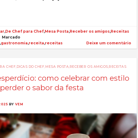
ar
,
De Chef para Chef
,
Mesa Posta
,
Receber os amigos
,
Receitas
|
Marcado
s
,
gastronomia
,
receita
,
receitas
Deixe um comentário
ARA CHEF
,
DICAS DO CHEF
,
MESA POSTA
,
RECEBER OS AMIGOS
,
RECEITAS
perdício: como celebrar com estilo
perder o sabor da festa
2025
BY
VEM