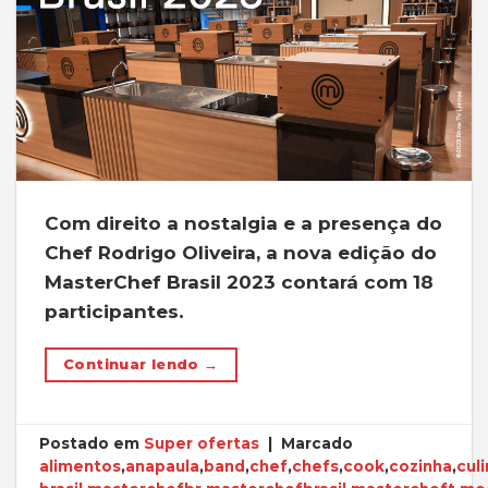
Com direito a nostalgia e a presença do
Chef Rodrigo Oliveira, a nova edição do
MasterChef Brasil 2023 contará com 18
participantes.
Continuar lendo
→
Postado em
Super ofertas
|
Marcado
alimentos
,
anapaula
,
band
,
chef
,
chefs
,
cook
,
cozinha
,
culi