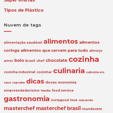
Tipos de Plástico
Nuvem de tags
alimentos
alimentos
alimentação saudável
coringa
alimentos que servem para tudo
almoço
cozinha
bolo
chocolate
amor
brasil
chef
culinaria
cozinha industrial
cozinhar
culinária em
dicas
doces
economia
casa
cupcake
empreendedorismo
food service
familia
gastronomia
instagood
love
macarrão
masterchef
masterchef brasil
mundovem