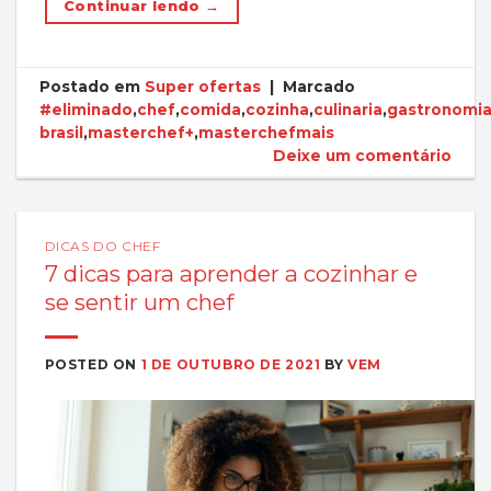
Continuar lendo
→
Postado em
Super ofertas
|
Marcado
#eliminado
,
chef
,
comida
,
cozinha
,
culinaria
,
gastronomi
brasil
,
masterchef+
,
masterchefmais
Deixe um comentário
DICAS DO CHEF
7 dicas para aprender a cozinhar e
se sentir um chef
POSTED ON
1 DE OUTUBRO DE 2021
BY
VEM