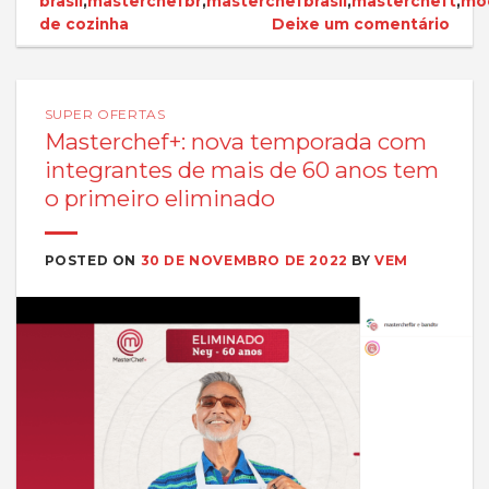
brasil
,
masterchefbr
,
masterchefbrasil
,
mastercheft
,
mo
de cozinha
Deixe um comentário
SUPER OFERTAS
Masterchef+: nova temporada com
integrantes de mais de 60 anos tem
o primeiro eliminado
POSTED ON
30 DE NOVEMBRO DE 2022
BY
VEM