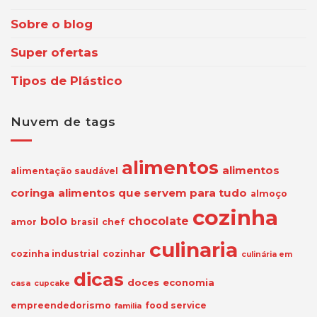
Sobre o blog
Super ofertas
Tipos de Plástico
Nuvem de tags
alimentos
alimentos
alimentação saudável
coringa
alimentos que servem para tudo
almoço
cozinha
bolo
chocolate
amor
brasil
chef
culinaria
cozinha industrial
cozinhar
culinária em
dicas
doces
economia
casa
cupcake
empreendedorismo
food service
familia