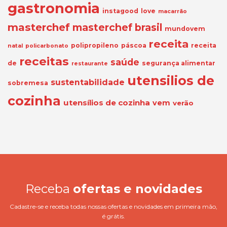
gastronomia
instagood
love
macarrão
masterchef
masterchef brasil
mundovem
receita
polipropileno
páscoa
receita
natal
policarbonato
receitas
saúde
de
segurança alimentar
restaurante
utensilios de
sustentabilidade
sobremesa
cozinha
utensílios de cozinha
vem
verão
Receba
ofertas e novidades
Cadastre-se e receba todas nossas ofertas e novidades em primeira mão,
é grátis.