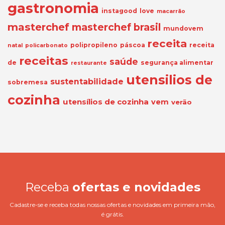
gastronomia
instagood
love
macarrão
masterchef
masterchef brasil
mundovem
receita
polipropileno
páscoa
receita
natal
policarbonato
receitas
saúde
de
segurança alimentar
restaurante
utensilios de
sustentabilidade
sobremesa
cozinha
utensílios de cozinha
vem
verão
Receba
ofertas e novidades
Cadastre-se e receba todas nossas ofertas e novidades em primeira mão,
é grátis.