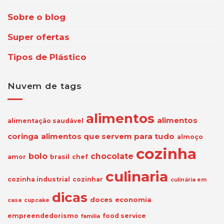
Sobre o blog
Super ofertas
Tipos de Plástico
Nuvem de tags
alimentos
alimentos
alimentação saudável
coringa
alimentos que servem para tudo
almoço
cozinha
bolo
chocolate
amor
brasil
chef
culinaria
cozinha industrial
cozinhar
culinária em
dicas
doces
economia
casa
cupcake
empreendedorismo
food service
familia