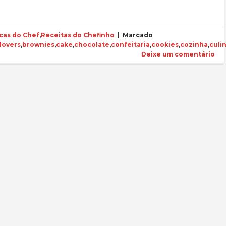
cas do Chef
,
Receitas do Chefinho
|
Marcado
lovers
,
brownies
,
cake
,
chocolate
,
confeitaria
,
cookies
,
cozinha
,
culi
Deixe um comentário