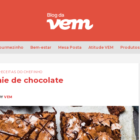
Gourmezinho
Bem-estar
Mesa Posta
Atitude VEM
Produtos
RECEITAS DO CHEFINHO
nie de chocolate
BY
VEM