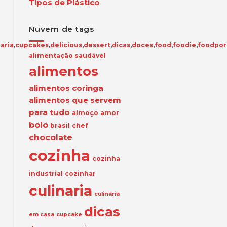
Tipos de Plástico
Nuvem de tags
naria
,
cupcakes
,
delicious
,
dessert
,
dicas
,
doces
,
food
,
foodie
,
foodpor
alimentação saudável
alimentos
alimentos coringa
alimentos que servem
para tudo
almoço
amor
bolo
brasil
chef
chocolate
cozinha
cozinha
industrial
cozinhar
culinaria
culinária
dicas
em casa
cupcake