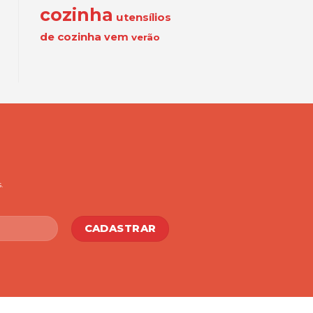
cozinha
utensílios
de cozinha
vem
verão
.