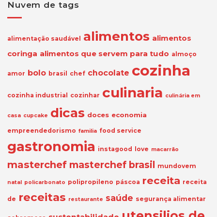
Nuvem de tags
alimentos
alimentos
alimentação saudável
coringa
alimentos que servem para tudo
almoço
cozinha
bolo
chocolate
amor
brasil
chef
culinaria
cozinha industrial
cozinhar
culinária em
dicas
doces
economia
casa
cupcake
empreendedorismo
food service
familia
gastronomia
instagood
love
macarrão
masterchef
masterchef brasil
mundovem
receita
polipropileno
páscoa
receita
natal
policarbonato
receitas
saúde
de
segurança alimentar
restaurante
utensilios de