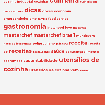
culinaria
cozinha industrial
cozinhar
culinária em
dicas
doces
economia
casa
cupcake
empreendedorismo
food service
familia
gastronomia
instagood
love
macarrão
masterchef
masterchef brasil
mundovem
receita
polipropileno
páscoa
receita
natal
policarbonato
receitas
saúde
de
segurança alimentar
restaurante
utensilios de
sustentabilidade
sobremesa
cozinha
utensílios de cozinha
vem
verão