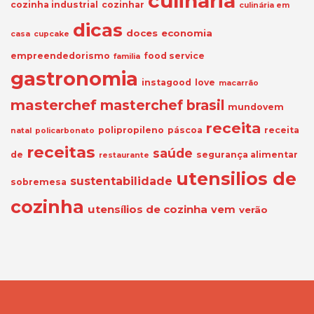
culinaria
cozinha industrial
cozinhar
culinária em
dicas
doces
economia
casa
cupcake
empreendedorismo
food service
familia
gastronomia
instagood
love
macarrão
masterchef
masterchef brasil
mundovem
receita
polipropileno
páscoa
receita
natal
policarbonato
receitas
saúde
de
segurança alimentar
restaurante
utensilios de
sustentabilidade
sobremesa
cozinha
utensílios de cozinha
vem
verão