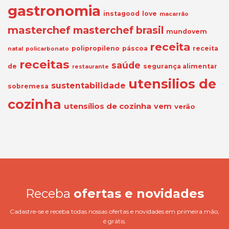
gastronomia
instagood
love
macarrão
masterchef
masterchef brasil
mundovem
receita
polipropileno
páscoa
receita
natal
policarbonato
receitas
saúde
de
segurança alimentar
restaurante
utensilios de
sustentabilidade
sobremesa
cozinha
utensílios de cozinha
vem
verão
Receba
ofertas e novidades
Cadastre-se e receba todas nossas ofertas e novidades em primeira mão,
é grátis.