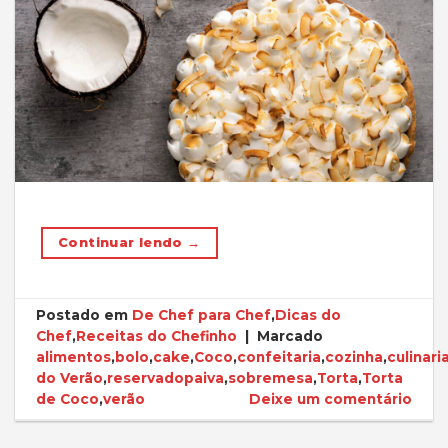
Continuar lendo
→
Postado em
De Chef para Chef
,
Dicas do
Chef
,
Receitas do Chefinho
|
Marcado
alimentos
,
bolo
,
cake
,
Coco
,
confeitaria
,
cozinha
,
culinari
do Verão
,
reservadopaiva
,
sobremesa
,
Torta
,
Torta
de Coco
,
verão
Deixe um comentário