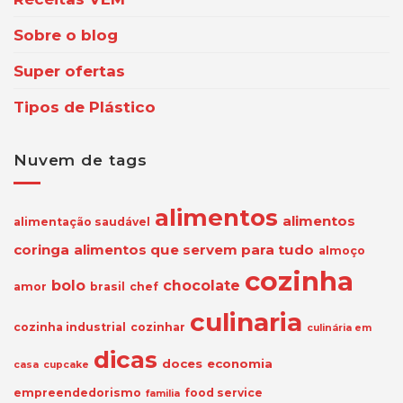
Sobre o blog
Super ofertas
Tipos de Plástico
Nuvem de tags
alimentos
alimentos
alimentação saudável
coringa
alimentos que servem para tudo
almoço
cozinha
bolo
chocolate
amor
brasil
chef
culinaria
cozinha industrial
cozinhar
culinária em
dicas
doces
economia
casa
cupcake
empreendedorismo
food service
familia