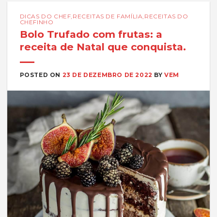
DICAS DO CHEF
,
RECEITAS DE FAMÍLIA
,
RECEITAS DO
CHEFINHO
Bolo Trufado com frutas: a
receita de Natal que conquista.
POSTED ON
23 DE DEZEMBRO DE 2022
BY
VEM