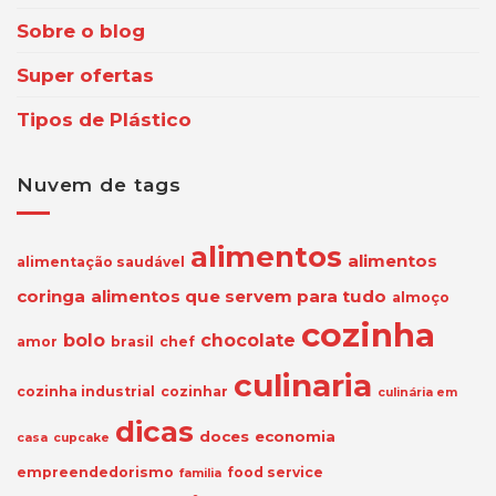
Sobre o blog
Super ofertas
Tipos de Plástico
Nuvem de tags
alimentos
alimentos
alimentação saudável
coringa
alimentos que servem para tudo
almoço
cozinha
bolo
chocolate
amor
brasil
chef
culinaria
cozinha industrial
cozinhar
culinária em
dicas
doces
economia
casa
cupcake
empreendedorismo
food service
familia