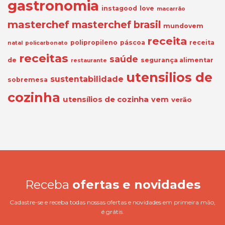
gastronomia
instagood
love
macarrão
masterchef
masterchef brasil
mundovem
receita
polipropileno
páscoa
receita
natal
policarbonato
receitas
saúde
de
segurança alimentar
restaurante
utensilios de
sustentabilidade
sobremesa
cozinha
utensílios de cozinha
vem
verão
Receba
ofertas e novidades
Cadastre-se e receba todas nossas ofertas e novidades em primeira mão,
é grátis.