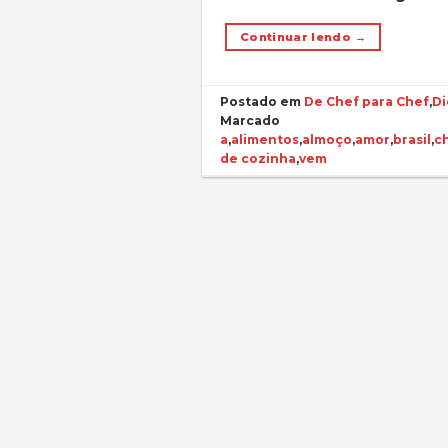
Continuar lendo
→
Postado em
De Chef para Chef
,
Di
Marcado
a
,
alimentos
,
almoço
,
amor
,
brasil
,
c
de cozinha
,
vem