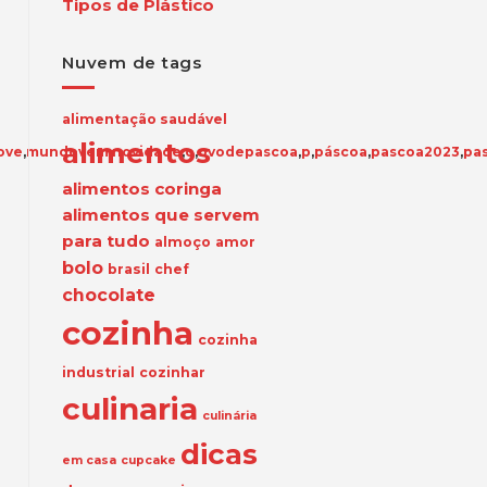
Tipos de Plástico
Nuvem de tags
alimentação saudável
alimentos
ove
,
mundovem
,
novidade
,
o
,
ovodepascoa
,
p
,
páscoa
,
pascoa2023
,
pas
alimentos coringa
alimentos que servem
para tudo
almoço
amor
bolo
brasil
chef
chocolate
cozinha
cozinha
industrial
cozinhar
culinaria
culinária
dicas
em casa
cupcake