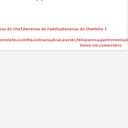
cas do Chef
,
Receitas de Família
,
Receitas do Chefinho
|
hocolate
,
cozinha
,
culinaria
,
dicas
,
easter
,
felizpascoa
,
gastronomia
,
l
Deixe um comentário