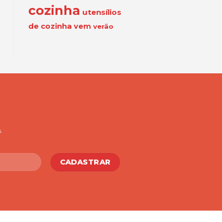
cozinha
utensílios
de cozinha
vem
verão
.