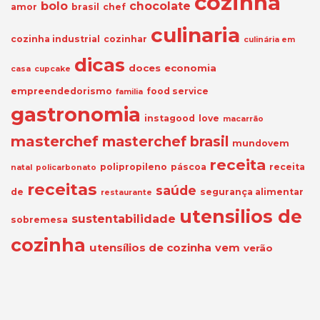
cozinha
bolo
chocolate
amor
brasil
chef
culinaria
cozinha industrial
cozinhar
culinária em
dicas
doces
economia
casa
cupcake
empreendedorismo
food service
familia
gastronomia
instagood
love
macarrão
masterchef
masterchef brasil
mundovem
receita
polipropileno
páscoa
receita
natal
policarbonato
receitas
saúde
de
segurança alimentar
restaurante
utensilios de
sustentabilidade
sobremesa
cozinha
utensílios de cozinha
vem
verão