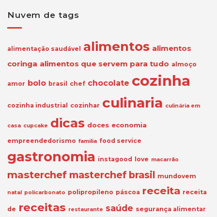
Nuvem de tags
alimentos
alimentos
alimentação saudável
coringa
alimentos que servem para tudo
almoço
cozinha
bolo
chocolate
amor
brasil
chef
culinaria
cozinha industrial
cozinhar
culinária em
dicas
doces
economia
casa
cupcake
empreendedorismo
food service
familia
gastronomia
instagood
love
macarrão
masterchef
masterchef brasil
mundovem
receita
polipropileno
páscoa
receita
natal
policarbonato
receitas
saúde
de
segurança alimentar
restaurante