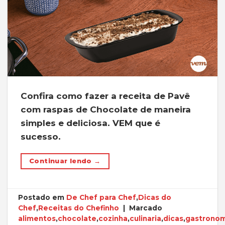
Confira como fazer a receita de Pavê
com raspas de Chocolate de maneira
simples e deliciosa. VEM que é
sucesso.
Continuar lendo
→
Postado em
De Chef para Chef
,
Dicas do
Chef
,
Receitas do Chefinho
|
Marcado
alimentos
,
chocolate
,
cozinha
,
culinaria
,
dicas
,
gastronom