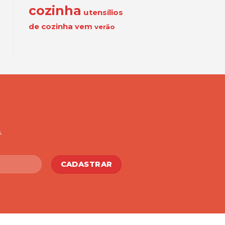
cozinha
utensílios
de cozinha
vem
verão
.