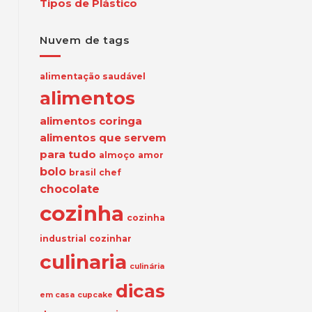
Tipos de Plástico
Nuvem de tags
alimentação saudável
alimentos
alimentos coringa
alimentos que servem
para tudo
almoço
amor
bolo
brasil
chef
chocolate
cozinha
cozinha
industrial
cozinhar
culinaria
culinária
dicas
em casa
cupcake