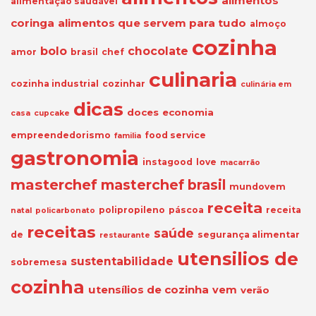
alimentos
alimentação saudável
coringa
alimentos que servem para tudo
almoço
cozinha
bolo
chocolate
amor
brasil
chef
culinaria
cozinha industrial
cozinhar
culinária em
dicas
doces
economia
casa
cupcake
empreendedorismo
food service
familia
gastronomia
instagood
love
macarrão
masterchef
masterchef brasil
mundovem
receita
polipropileno
páscoa
receita
natal
policarbonato
receitas
saúde
de
segurança alimentar
restaurante
utensilios de
sustentabilidade
sobremesa
cozinha
utensílios de cozinha
vem
verão